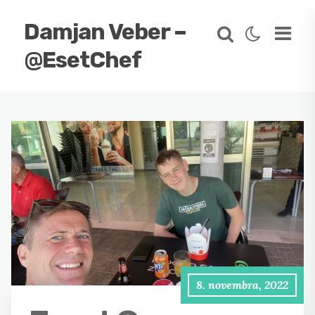
Damjan Veber –
@EsetChef
8. novembra, 2022