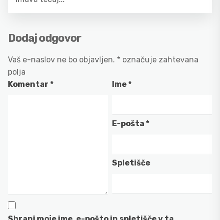
Dodaj odgovor
Vaš e-naslov ne bo objavljen.
*
označuje zahtevana
polja
Komentar
*
Ime
*
E-pošta
*
Spletišče
Shrani moje ime, e-pošto in spletišče v ta