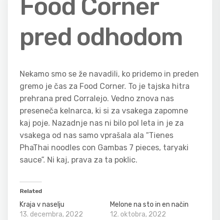
Food Corner
pred odhodom
Nekamo smo se že navadili, ko pridemo in preden
gremo je čas za Food Corner. To je tajska hitra
prehrana pred Corralejo. Vedno znova nas
preseneča kelnarca, ki si za vsakega zapomne
kaj poje. Nazadnje nas ni bilo pol leta in je za
vsakega od nas samo vprašala ala “Tienes
PhaThai noodles con Gambas 7 pieces, taryaki
sauce”. Ni kaj, prava za ta poklic.
Related
Kraja v naselju
Melone na sto in en način
13. decembra, 2022
12. oktobra, 2022