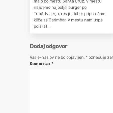
malo po mestu Santa Cruz. V mestu
najdemo najboljši burger po
TripAdviserju, res je dober priporočam,
kliče se Garimbar. V mestu nam uspe
poiskati...
Dodaj odgovor
Vaš e-naslov ne bo objavljen.
*
označuje zah
Komentar
*