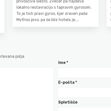
privoščiva siesto. Zvečer pa najdeva
lokalno restavracijo s tapravim gyrosom.
To je tisti pravi gyros, kjer zraven paše
Mythos pivo, pa še bliz hotela je,...
tevana polja
Ime
*
E-pošta
*
Spletišče