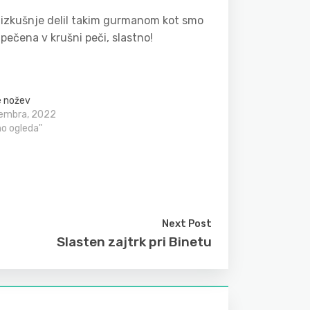
 izkušnje delil takim gurmanom kot smo
ečena v krušni peči, slastno!
e nožev
tembra, 2022
no ogleda"
Next Post
Slasten zajtrk pri Binetu