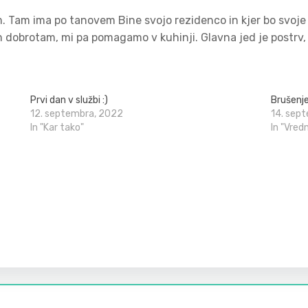
 Tam ima po tanovem Bine svojo rezidenco in kjer bo svoje
dobrotam, mi pa pomagamo v kuhinji. Glavna jed je postrv, p
Prvi dan v službi :)
Brušenj
12. septembra, 2022
14. sep
In "Kar tako"
In "Vred