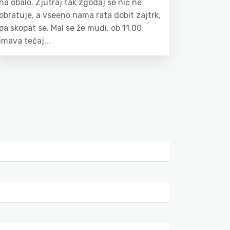
na obalo. Zjutraj tak zgodaj še nič ne
obratuje, a vseeno nama rata dobit zajtrk,
pa skopat se. Mal se že mudi, ob 11.00
imava tečaj...