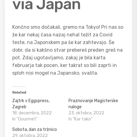
via Japan
Končno smo dočakali, gremo na Tokyo! Pri nas so
že kar nekaj časa nazaj nehal težit za Covid
teste, na Japonskem pa še kar zahtevajo. Še
dobr, da si kakšno stvar prebereš preden greš na
pot. Zdaj ugotavljamo, zakaj je bila karta
februarja tak pocen, ker takrat so bili zaprti in
sploh nisi mogel na Japansko, svašta.
Related
Zajtrk v Eggspress,
Praznovanje Magisterske
Zagreb
naloge
18. decembra, 2022
23. oktobra, 2022
In "Gourmet"
In "Kar tako"
Sobota, dan za tržnico
29. oktobra, 2022