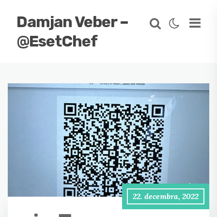
Damjan Veber –
@EsetChef
22. decembra, 2022