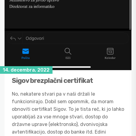
14. decembra, 2022
Sigov brezplačni certifikat
No, nekatere stvari pa v naši držali le
funkcionirajo. Dobil sem opommik, da moram
obnoviti certifikat Sigov. To je tista reč, ki jo lahko
uporabljaš za vse mnoge stvari, dostop do
državne uprave (elektronsko), dvonivojska
avtentifikacijo, dostop do banke itd. Edini