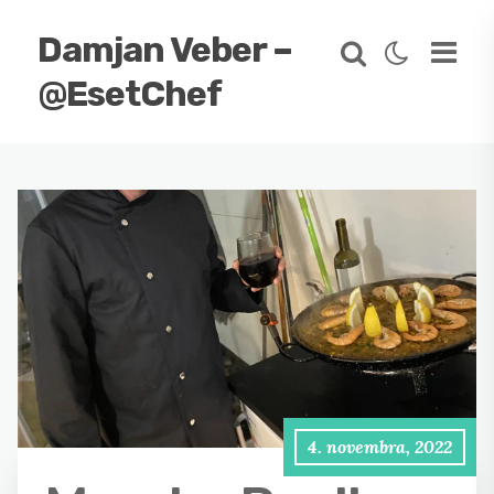
Damjan Veber –
@EsetChef
4. novembra, 2022