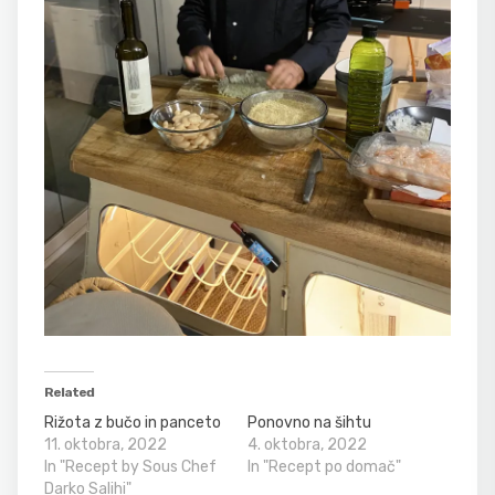
Related
Rižota z bučo in panceto
Ponovno na šihtu
11. oktobra, 2022
4. oktobra, 2022
In "Recept by Sous Chef
In "Recept po domač"
Darko Salihi"