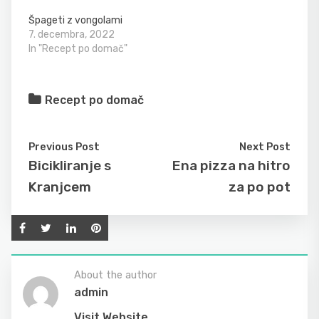
Špageti z vongolami
7. decembra, 2022
In "Recept po domač"
Recept po domač
Previous Post
Next Post
Bicikliranje s
Ena pizza na hitro
Kranjcem
za po pot
About the author
admin
Visit Website