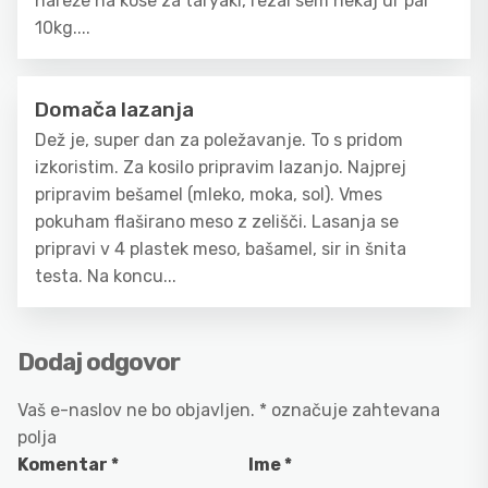
nareže na kose za taryaki, rezal sem nekaj ur par
10kg....
Domača lazanja
Dež je, super dan za poležavanje. To s pridom
izkoristim. Za kosilo pripravim lazanjo. Najprej
pripravim bešamel (mleko, moka, sol). Vmes
pokuham flaširano meso z zelišči. Lasanja se
pripravi v 4 plastek meso, bašamel, sir in šnita
testa. Na koncu...
Dodaj odgovor
Vaš e-naslov ne bo objavljen.
*
označuje zahtevana
polja
Komentar
*
Ime
*