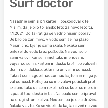
Surf doctor
Nazadnje sem si pri kajteriji poškodoval kite.
Mislim, da je bilo to lansko leto za novo leto t.j.
1.1.2021. Od takrat ga še vedno nisem popravil.
Je bilo pa zanimivo, v vodo sem šel na plažo
Majanicho, kjer je sama skala. Nekako sem
prilezel do vode brez poškodb. Na vodi so bili
sami valovi. Ker sem imel tako imenovano
vejvarco sem s kajtom in desko krožil po valoviih
dor in dol, dokler..dokler me en val ni odnesel.
Takrat sem izgubil nadzor nad kajtom in mi ga je
val odnesel. Potlej pa so me valovi potiskali proti
skalam, tako da sem rekel; reši se kdor se more in
izpustil tudi desko in bar. Na obalo sem pripraval
na drugi strani zaliva. Medtem pa je cela družina
čakala v avtu. Ko se videli, da kajta ni več na vodi