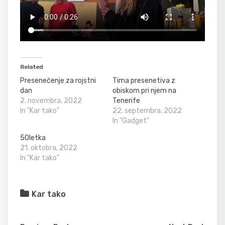
Related
Presenečenje za rojstni
Tima presenetiva z
dan
obiskom pri njem na
2. novembra, 2022
Tenerife
In "Kar tako"
22. septembra, 2022
In "Gadget"
50letka
21. oktobra, 2022
In "Kar tako"
Kar tako