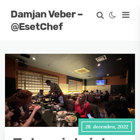
Damjan Veber –
@EsetChef
28. decembra, 2022